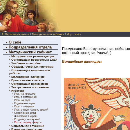
•
/
/
/
Церковная школа
Методический кабинет
Игротека
•
О себе
•
Подразделения отдела
Предлагаем Вашему вниманию небольшу
•
Методический кабинет
школьный праздник. Удачи! ;)
•
Методические рекомендации
•
Организация воскресных школ
Волшебные цилиндры
•
Учебники и пособия
•
Образцы учебных программ
•
Организация внеклассной
работы
•
Молодежное служение
•
Православные лагеря
•
Организация праздников
•
Театральные постановки
•
Игротека
•
Игры на прогулке
•
Игры в помещении
•
Игры на воде
•
Подвижные игры
•
Игры - поединки
•
Игры в кругу семьи, друзей
•
Спортивные игры
•
Знакомимся играя
•
И одному не скучно!
•
По ту сторону фокуса
•
Социальное служение
•
В помощь родителям