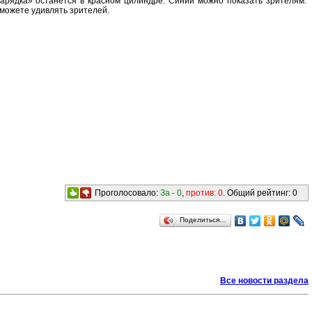
зарядка» останется в красном цилиндре. Синий можно показать зрителям.
 можете удивлять зрителей.
Проголосовало:
За -
0
,
против:
0
. Общий рейтинг:
0
Поделиться…
Все новости раздела