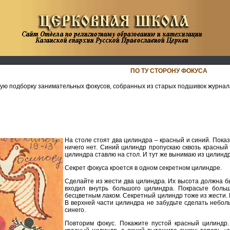
ПО ТУ СТОРОНУ ФОКУСА
ю подборку занимательных фокусов, собранных из старых подшивок журнал
На столе стоят два цилиндра – красный и синий. Пока
ничего нет. Синий цилиндр пропускаю сквозь красный
цилиндра ставлю на стол. И тут же вынимаю из цилиндр
Секрет фокуса кроется в одном секретном цилиндре.
Сделайте из жести два цилиндра. Их высота должна бы
входил внутрь большого цилиндра. Покрасьте боль
бесцветным лаком. Секретный цилиндр тоже из жести. Кн
В верхней части цилиндра не забудьте сделать небол
синего.
Повторим фокус. Покажите пустой красный цилиндр.