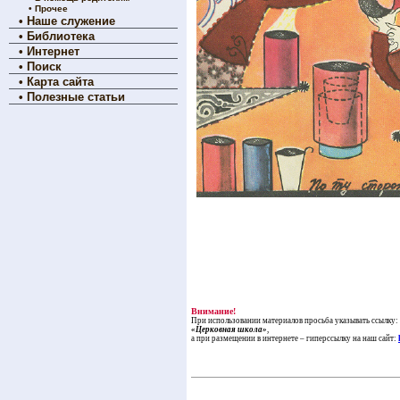
•
Прочее
•
Наше служение
•
Библиотека
•
Интернет
•
Поиск
•
Карта сайта
•
Полезные статьи
Внимание!
При использовании материалов просьба указывать ссылку:
«Церковная школа»
,
а при размещении в интернете – гиперссылку на наш сайт: