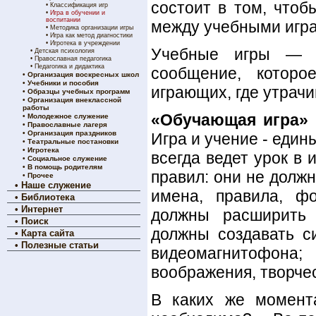
состоит в том, чтоб
•
Классификация игр
•
Игра в обучении и
воспитании
между учебными игра
•
Методика организации игры
•
Игра как метод диагностики
•
Игротека в учреждении
Учебные игры — 
•
Детская психология
•
Православная педагогика
•
Педагогика и дидактика
сообщение, которо
•
Организация воскресных школ
•
Учебники и пособия
играющих, где утрачи
•
Образцы учебных программ
•
Организация внеклассной
работы
«Обучающая игра»
•
Молодежное служение
•
Православные лагеря
•
Организация праздников
Игра и учение - еди
•
Театральные постановки
•
Игротека
всегда ведет урок в
•
Социальное служение
•
В помощь родителям
правил: они не долж
•
Прочее
•
Наше служение
имена, правила, ф
•
Библиотека
•
Интернет
должны расширить 
•
Поиск
должны создавать с
•
Карта сайта
•
Полезные статьи
видеомагнитофона
воображения, творче
В каких же момент