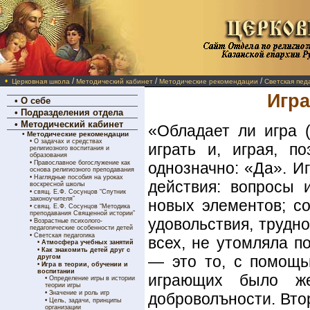
•
/
/
/
Церковная школа
Методический кабинет
Методические рекомендации
Светская пед
Игра
•
О себе
•
Подразделения отдела
•
Методический кабинет
«Обладает ли игра (
•
Методические рекомендации
•
О задачах и средствах
играть и, играя, п
религиозного воспитания и
образования
•
Православное богослужение как
однозначно: «Да». И
основа религиозного преподавания
•
Наглядные пособия на уроках
действия: вопросы 
воскресной школы
•
свящ. Е.Ф. Сосунцов “Спутник
законоучителя”
новых элементов; с
•
свящ. Е.Ф. Сосунцов “Методика
преподавания Священной истории”
удовольствия, трудн
•
Возрастные психолого-
педагогические особенности детей
•
Светская педагогика
всех, не утомляла п
•
Атмосфера учебных занятий
•
Как знакомить детей друг с
— это то, с помощь
другом
•
Игра в теории, обучении и
воспитании
играющих было ж
•
Определение игры в истории
теории игры
•
Значение и роль игр
доброволъности. Вто
•
Цель, задачи, принципы
организации