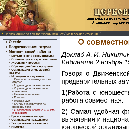
•
/
/
/
Церковная школа
Методический кабинет
Молодежное служение
О совместно
•
О себе
•
Подразделения отдела
•
Методический кабинет
Доклад А. И. Никити
•
Методические рекомендации
•
Организация воскресных школ
Кабинете 2 ноября 1
•
Учебники и пособия
•
Образцы учебных программ
•
Организация внеклассной
Говоря о Движенской
работы
•
Молодежное служение
предварительных зам
•
Руководительницам девичьих
отделов
•
О руководителях юношества
•
О руководителях юношеских
1)Работа с юношеств
организаций
•
Церковь и молодежь
•
Протокол
работа совместная.
•
Меморандум
•
Беседы с юношеством по
вопросам пола
2) Самая удобная ф
•
О совместной работе с юношами
и девушками
•
Православные лагеря
выявления и национа
•
Организация праздников
•
Театральные постановки
юношеской организац
•
Игротека