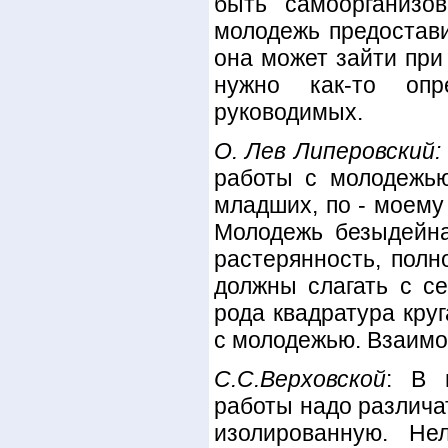
быть самоорганизо
молодежь предостав
она может зайти при
нужно как-то опр
руководимых.
О. Лев Липеровский:
работы с молодежью
младших, по - моему
Молодежь безыдейна
растерянность, полн
должны слагать с се
рода квадратура кру
с молодежью. Взаимо
С.C.Bepxoвскoй
: В 
работы надо различа
изолированную. Не