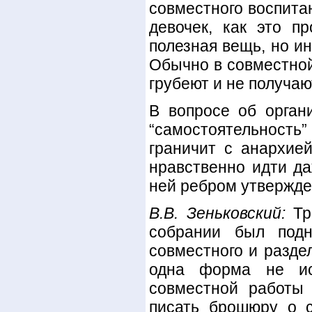
совместного воспита
девочек, как это п
полезная вещь, но и
Обычно в совместной
грубеют и не получаю
В вопросе об орган
“самостоятельност
граничит с анархие
нравственно идти да
ней ребром утвержден
В.В. Зеньковский:
Три
собрании был подн
совместного и разде
одна форма не ис
совместной работы
писать брошюру о 