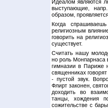
Идеалом являются л
выступающие, напр
образом, проявляетс
Когда спрашиваешь
религиозным влияние
говорить на религио
существует.
Считать нашу молод
но роль Монпарнаса 
гимназии в Париже н
священниках го­ворят
- пустой звук. Воп
Флирт законен, свято
доходить во взаимо
танцы, хождения п
сожительстве с бары