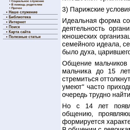
•
Социальное служение
•
В помощь родителям
3) Парижские услови
•
Прочее
•
Наше служение
•
Библиотека
Идеальная форма сов
•
Интернет
•
Поиск
деятельность органи
•
Карта сайта
юношеских организац
•
Полезные статьи
семейного идеала, с
было духа, царившег
Общение мальчиков и
мальчика до 15 лет
стремиться оттолкнут
умеют" часто приход
очередь трудно найт
Но с 14 лет появл
общению, проявляю
формируется характер
В общении с девочка