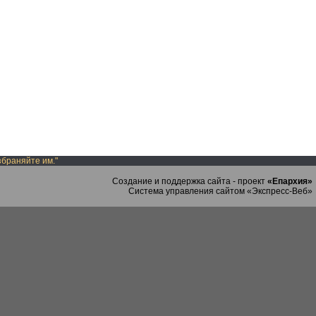
збраняйте им."
Создание и поддержка сайта - проект
«Епархия»
Система управления сайтом «Экспресс-Веб»